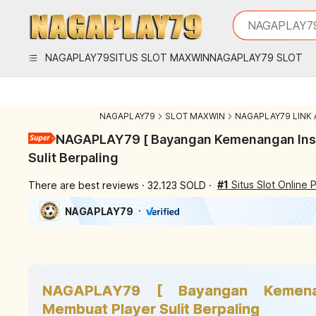
iphones 16
What are you
NAGAPLAY7
torras phone
samsung not
NAGAPLAY79
SITUS SLOT MAXWIN
NAGAPLAY79 SLOT
iphones 15 p
NAGAPLAY79
SLOT MAXWIN
NAGAPLAY79 LINK 
NAGAPLAY79 [ Bayangan Kemenangan Inst
Sulit Berpaling
#1
Situs Slot Online 
There are best reviews
32.123 SOLD
NAGAPLAY79

Previous slide
Next slide
NAGAPLAY79 [ Bayangan Kemenan
Membuat Player Sulit Berpaling