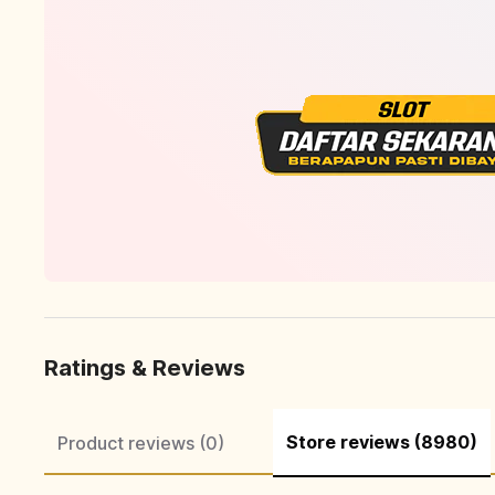
Ratings & Reviews
Store reviews (8980)
Product reviews (0)