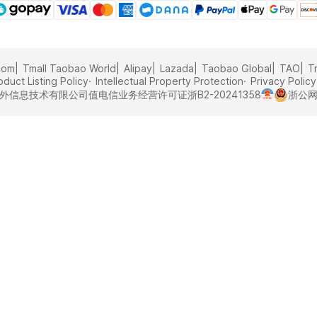
com
Tmall Taobao World
Alipay
Lazada
Taobao Global
TAO
T
oduct Listing Policy
Intellectual Property Protection
Privacy Policy
巴巴外信息技术有限公司
值电信业务经营许可证浙B2-20241358
浙公网安