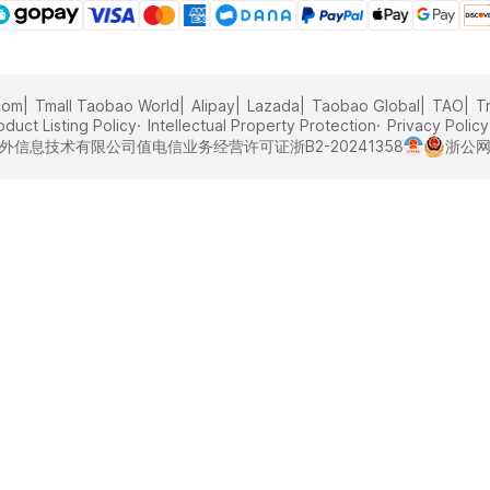
com
Tmall Taobao World
Alipay
Lazada
Taobao Global
TAO
T
oduct Listing Policy
Intellectual Property Protection
Privacy Policy
巴巴外信息技术有限公司
值电信业务经营许可证浙B2-20241358
浙公网安