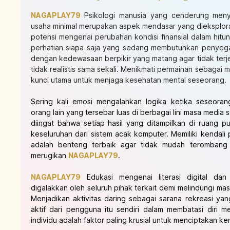
NAGAPLAY79
Psikologi manusia yang cenderung men
usaha minimal merupakan aspek mendasar yang dieksplorasi
potensi mengenai perubahan kondisi finansial dalam hitun
perhatian siapa saja yang sedang membutuhkan penyegara
dengan kedewasaan berpikir yang matang agar tidak terj
tidak realistis sama sekali. Menikmati permainan sebagai 
kunci utama untuk menjaga kesehatan mental seseorang.
Sering kali emosi mengalahkan logika ketika seseorang
orang lain yang tersebar luas di berbagai lini masa media so
diingat bahwa setiap hasil yang ditampilkan di ruang pu
keseluruhan dari sistem acak komputer. Memiliki kendali 
adalah benteng terbaik agar tidak mudah terombang
merugikan
NAGAPLAY79
.
NAGAPLAY79
Edukasi mengenai literasi digital dan
digalakkan oleh seluruh pihak terkait demi melindungi mas
Menjadikan aktivitas daring sebagai sarana rekreasi ya
aktif dari pengguna itu sendiri dalam membatasi diri 
individu adalah faktor paling krusial untuk menciptakan 