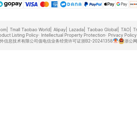
com
Tmall Taobao World
Alipay
Lazada
Taobao Global
TAO
T
oduct Listing Policy
Intellectual Property Protection
Privacy Policy
巴巴外信息技术有限公司
值电信业务经营许可证浙B2-20241358
浙公网安