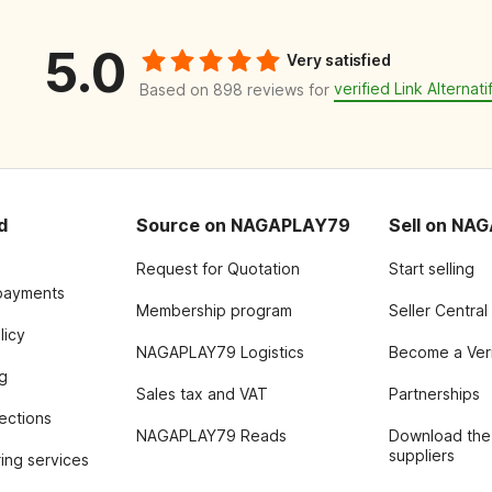
5.0
Very satisfied
verified Link Alternati
Based on 898 reviews for
d
Source on NAGAPLAY79
Sell on NA
Request for Quotation
Start selling
payments
Membership program
Seller Central
licy
NAGAPLAY79 Logistics
Become a Veri
g
Sales tax and VAT
Partnerships
tections
NAGAPLAY79 Reads
Download the
suppliers
ing services