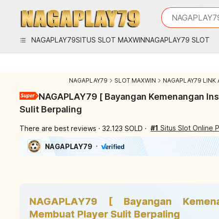
iphones 16
What are you
NAGAPLAY7
torras phone
samsung not
NAGAPLAY79
SITUS SLOT MAXWIN
NAGAPLAY79 SLOT
iphones 15 p
NAGAPLAY79
SLOT MAXWIN
NAGAPLAY79 LINK 
NAGAPLAY79 [ Bayangan Kemenangan Inst
Sulit Berpaling
#1
Situs Slot Online 
There are best reviews
32.123 SOLD
NAGAPLAY79

Previous slide
Next slide
NAGAPLAY79 [ Bayangan Kemenan
Membuat Player Sulit Berpaling