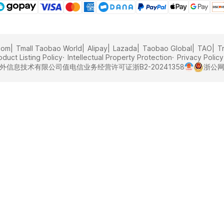
com
Tmall Taobao World
Alipay
Lazada
Taobao Global
TAO
T
oduct Listing Policy
Intellectual Property Protection
Privacy Policy
巴巴外信息技术有限公司
值电信业务经营许可证浙B2-20241358
浙公网安