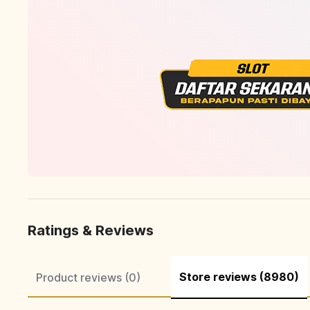
Ratings & Reviews
Store reviews (8980)
Product reviews (0)