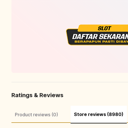
Ratings & Reviews
Store reviews (8980)
Product reviews (0)