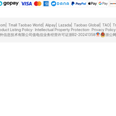
com
Tmall Taobao World
Alipay
Lazada
Taobao Global
TAO
T
oduct Listing Policy
Intellectual Property Protection
Privacy Policy
巴巴外信息技术有限公司
值电信业务经营许可证浙B2-20241358
浙公网安